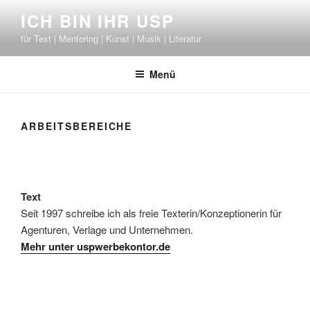
Zum
ICH BIN IHR USP
Inhalt
für Text | Mentoring | Kunst | Musik | Literatur
springen
Menü
ARBEITSBEREICHE
Text
Seit 1997 schreibe ich als freie Texterin/Konzeptionerin für
Agenturen, Verlage und Unternehmen.
Mehr unter uspwerbekontor.de