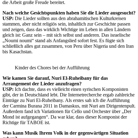
die Arbeit große Freude bereitet.
Nach welche Gesichtspunkten haben Sie die Lieder ausgesucht?
USP:
Die Lieder sollten aus den abrahamitischen Kulturkreisen
stammen, aber nicht religiös sein, inhaltlich zur Geschichte passen
und zeigen, dass das wirklich Wichtige im Leben in allen Ländern
gleich ist: Ganz sein – mit sich selbst und anderen. Das israelische
„Noumi noumi“ stand als Anfangslied sofort fest. Es fügte sich
schließlich alles gut zusammen, von Peru über Nigeria und den Iran
bis Kasachstan.
Kinder des Chores bei der Aufführung
Wie kamen Sie darauf, Nuri El-Ruheibany für das
Arrangement der Lieder anzufragen?
USP:
Ich dachte, dass es vielleicht einen syrischen Komponisten
gibt, der in Deutschland lebt. Die Internetrecherche ergab zahlreiche
Einträge zu Nuri El-Ruheibany. Als erstes sah ich die Aufführung
der Carmina Burana 2011 in Damaskus, mit Nuri am Dirigentenpult.
Außerdem fand ich Variationen für Cello und Orchester über „Der
Mond ist aufgegangen“. Da war klar, dass dieser Komponist der
Richtige für TABOE ist.
Was kann Musik Ihrem Volk in der gegenwärtigen Situation