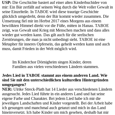
USP:
Die Geschichte basiert auf einer alten Kinderbuchidee von
mir: Ein Bär zerfällt auf seinem Weg durch die Welt voller Gewalt in
seine Einzelteile. In TABOE wird diese traurige Geschichte
glücklich umgedreht, denn der Bär kommt wieder zusammen. Die
Umsetzung fiel mir im Herbst 2017 eines Morgens aus einem
bewölkten Himmel direkt vor die Füße, mitten in Hanau. TABOE
zeigt, was Gewalt und Krieg mit Menschen machen und dass alles
wieder gut werden kann. Das gilt auch für die seelischen
Zerstörungen, die man ja nicht unbedingt sieht. TABOE ist eine
Metapher für inneres Opfersein, das geheilt werden kann und auch
muss, damit Frieden in der Welt möglich wird.
Im Kinderchor Dörnigheim singen Kinder, deren
Familien aus vielen verschiedenen Ländern stammen.
Jedes Lied in TABOE stammt aus einem anderen Land. Wie
sind Sie mit den unterschiedlichen kulturellen Hintergründen
umgegangen?
NER:
Ulrike Streck-Plath hat 14 Lieder aus verschiedenen Ländern
ausgesucht. Jedes Lied führte in ein anderes Land und hat seine
eigene Farbe und Charakter. Bei jedem Lied habe ich mir die
jeweiligen Landschaften und Kinder vorgestellt. Bei der Arbeit habe
ich gesungen und manchmal auch getanzt und mich in das Land
hineinversetzt. Ich habe Kinder um mich gesehen, deshalb hat mir