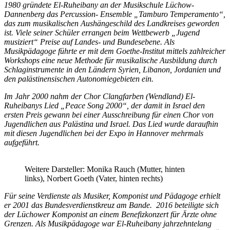
1980 gründete El-Ruheibany an der Musikschule Lüchow-
Dannenberg das Percussion- Ensemble „Tamburo Temperamento“,
das zum musikalischen Aushängeschild des Landkreises geworden
ist. Viele seiner Schüler errangen beim Wettbewerb „Jugend
musiziert“ Preise auf Landes- und Bundesebene. Als
Musikpädagoge führte er mit dem Goethe-Institut mittels zahlreicher
Workshops eine neue Methode für musikalische Ausbildung durch
Schlaginstrumente in den Ländern Syrien, Libanon, Jordanien und
den palästinensischen Autonomiegebieten ein.
Im Jahr 2000 nahm der Chor Clangfarben (Wendland) El-
Ruheibanys Lied „Peace Song 2000“, der damit in Israel den
ersten Preis gewann bei einer Ausschreibung für einen Chor von
Jugendlichen aus Palästina und Israel. Das Lied wurde daraufhin
mit diesen Jugendlichen bei der Expo in Hannover mehrmals
aufgeführt.
Weitere Darsteller: Monika Rauch (Mutter, hinten
links), Norbert Goeth (Vater, hinten rechts)
Für seine Verdienste als Musiker, Komponist und Pädagoge erhielt
er 2001 das Bundesverdienstkreuz am Bande. 2016 beteiligte sich
der Lüchower Komponist an einem Benefizkonzert für Ärzte ohne
Grenzen. Als Musikpädagoge war El-Ruheibany jahrzehntelang