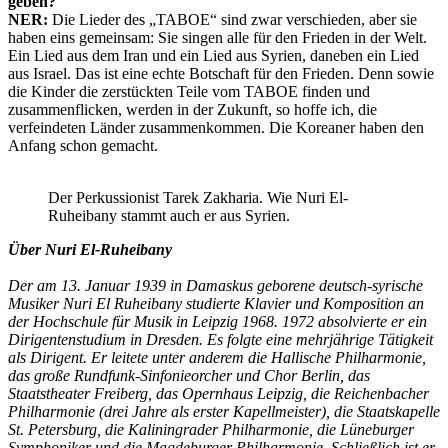
geben?
NER:
Die Lieder des „TABOE“ sind zwar verschieden, aber sie
haben eins gemeinsam: Sie singen alle für den Frieden in der Welt.
Ein Lied aus dem Iran und ein Lied aus Syrien, daneben ein Lied
aus Israel. Das ist eine echte Botschaft für den Frieden. Denn sowie
die Kinder die zerstückten Teile vom TABOE finden und
zusammenflicken, werden in der Zukunft, so hoffe ich, die
verfeindeten Länder zusammenkommen. Die Koreaner haben den
Anfang schon gemacht.
Der Perkussionist Tarek Zakharia. Wie Nuri El-
Ruheibany stammt auch er aus Syrien.
Über Nuri El-Ruheibany
Der am 13. Januar 1939 in Damaskus geborene deutsch-syrische
Musiker Nuri El Ruheibany studierte Klavier und Komposition an
der Hochschule für Musik in Leipzig 1968. 1972 absolvierte er ein
Dirigentenstudium in Dresden. Es folgte eine mehrjährige Tätigkeit
als Dirigent. Er leitete unter anderem die Hallische Philharmonie,
das große Rundfunk-Sinfonieorcher und Chor Berlin, das
Staatstheater Freiberg, das Opernhaus Leipzig, die Reichenbacher
Philharmonie (drei Jahre als erster Kapellmeister), die Staatskapelle
St. Petersburg, die Kaliningrader Philharmonie, die Lüneburger
Symphoniker und die Magdeburger Philharmonie. Schließlich ist er