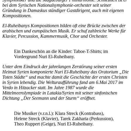
bei dem Syrischen Nationalsymphonie-orchester seit seiner
Gründung in Damaskus ständiger Gastdirigent, auch mit eigenen
Kompositionen.
El-Ruheibanys Kompositionen bilden oft eine Brücke zwischen der
arabischen und europäischen Musik. Er schuf zahlreiche Werke für
Klavier, Percussion, Kammermusik, Chor und Orchester.
Ein Dankeschön an die Kinder: Taboe-T-Shirts; im
Vordergrund Nuri El-Ruheibany.
Unter dem Eindruck der jahrelangen Zerstörung seiner ersten
Heimat Syrien komponierte Nuri El-Ruheibany das Oratorium „Die
Toten Städte“ und machte damit die Geschichte der ersten Christen
in Syrien lebendig. Die Welturaufführung fand am 6.Mai 2017 im
Verdo in Hitzacker statt. Im Jahre 1987 wurde die
Mittelmeerolympiade in Latakia/Syrien mit seiner sinfonischen
Dichtung „Der Seemann und der Sturm“ eröffnet.
Die Musiker (v.r.n.l.): Klara Streck (Kontrabass),
Helene Streck (Klavier), Tarek Zakharia (Perkussion),
Theo Ruppert (Geige), Nuri El-Ruheibany.