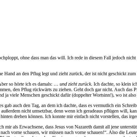
ochploppt, ohne dass man das will. Ich rede in diesem Fall jedoch ni
ne Hand an den Pflug legt und zieht zurück, der ist nicht geschickt zum
 Aber so hörte ich es damals: …
und zieht zurück.
Ich dachte, so klein i
kommen, den Pflug rückwärts zu ziehen. Geht doch gar nicht. Auch das
d ja viele Menschen geschickt dafür (doppelter Wortsinn!), wo ist als
s gab auch den Tag, an dem ich dachte, dass es vermutlich ein Schreibf
 außerdem nicht umsetzbar, denn wenn ich geradeaus pflügen will, kan
h hinten drehen können. Ich konnte mir einfach nicht vorstellen, das ir
ch mir als Erwachsene, dass Jesus von Nazareth damit all jene unterstü
h vorne schauen, wir müssen nach vorne schauen!“. Also die Leute, di