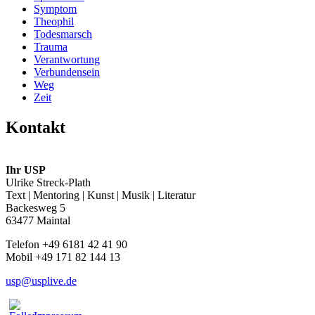
Symptom
Theophil
Todesmarsch
Trauma
Verantwortung
Verbundensein
Weg
Zeit
Kontakt
Ihr USP
Ulrike Streck-Plath
Text | Mentoring | Kunst | Musik | Literatur
Backesweg 5
63477 Maintal
Telefon +49 6181 42 41 90
Mobil +49 171 82 144 13
usp@usplive.de