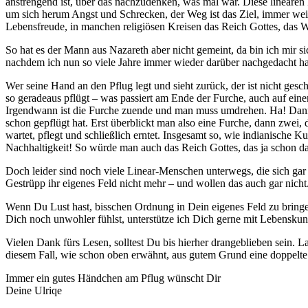
anstrengend ist, über das nachzudenken, was mal war. Diese linearen 
um sich herum Angst und Schrecken, der Weg ist das Ziel, immer weite
Lebensfreude, in manchen religiösen Kreisen das Reich Gottes, das 
So hat es der Mann aus Nazareth aber nicht gemeint, da bin ich mir s
nachdem ich nun so viele Jahre immer wieder darüber nachgedacht habe,
Wer seine Hand an den Pflug legt und sieht zurück, der ist nicht ges
so geradeaus pflügt – was passiert am Ende der Furche, auch auf ei
Irgendwann ist die Furche zuende und man muss umdrehen. Ha! Dan
schon gepflügt hat. Erst überblickt man also eine Furche, dann zwei, 
wartet, pflegt und schließlich erntet. Insgesamt so, wie indianische
Nachhaltigkeit! So würde man auch das Reich Gottes, das ja schon da
Doch leider sind noch viele Linear-Menschen unterwegs, die sich gar 
Gestrüpp ihr eigenes Feld nicht mehr – und wollen das auch gar nicht
Wenn Du Lust hast, bisschen Ordnung in Dein eigenes Feld zu bringen,
Dich noch unwohler fühlst, unterstütze ich Dich gerne mit Lebenskuns
Vielen Dank fürs Lesen, solltest Du bis hierher drangeblieben sein. La
diesem Fall, wie schon oben erwähnt, aus gutem Grund eine doppelte
Immer ein gutes Händchen am Pflug wünscht Dir
Deine Ulriqe