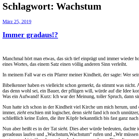
Schlagwort:
Wachstum
Veröffentlicht
März 25, 2019
am
Immer gradaus!?
Manchmal hört man etwas, das sich tief einprägt und immer wieder h
eines Wortes, das einem Satz einen völlig anderen Sinn verleiht.
In meinem Fall war es ein Pfarrer meiner Kindheit, der sagte: Wer sei
Bibelkenner haben es vielleicht schon gemerkt, da stimmt was nicht.
das denn wohl sei, ein Bauer, der pflügen will, würde auf die Idee 
Was ein Aufwand! Kurz: Ich war der Meinung, toller Spruch, dann sin
Nun hatte ich schon in der Kindheit viel Kirche um mich herum, und e
immer,
zieht
erschien mit logischer, denn
sieht
fand ich noch unnützer,
schließlich keine Eulen, die ihre Köpfe bekanntlich bis fast ganz nac
Nun aber heißt es in der Tat
sieht.
Dies aber würde bedeuten, dachte i
geradeaus laufen und „Wachstum,Wachstum“ rufen und „Wir müssen nac