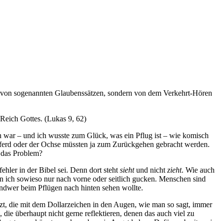
cht von sogenannten Glaubenssätzen, sondern von dem Verkehrt-Hören
 Reich Gottes. (Lukas 9, 62)
ch war – und ich wusste zum Glück, was ein Pflug ist – wie komisch
 Pferd oder der Ochse müssten ja zum Zurückgehen gebracht werden.
o das Problem?
ehler in der Bibel sei. Denn dort steht
sieht
und nicht
zieht
. Wie auch
n ich sowieso nur nach vorne oder seitlich gucken. Menschen sind
gendwer beim Pflügen nach hinten sehen wollte.
tzt, die mit dem Dollarzeichen in den Augen, wie man so sagt, immer
e überhaupt nicht gerne reflektieren, denen das auch viel zu