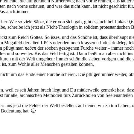
Pfeilleute, die auf geradem Karriereweg nach vorne rennen, aus lauter 
r, nach vorne schauen, und wer das nicht kann, ist nicht geschickt für
Was-auch-immer.
icher. Wie so viele Sätze, die er von sich gab, gibt es auch bei Lukas
 schreibe ich jetzt als Nicht-Theologin in solidem protestantischen Be
chickt zum Reich Gottes. So isses, und das Schöne ist, dass überhaupt
nem Megafeld der alten LPGs oder den noch krasseren Industrie-Megafe
n pflügt man
neben
der soeben gezogenen Furche weiter – immer noch 
drei und so weiter. Bis das Feld fertig ist. Dann beißt man aber nicht 
 Kulturen mit der Welt umgehen: Immer schön die sieben vorigen und di
 ist, zum Wohle aller Menschen gestalten können.
nicht um das Ende einer Furche scheren. Die pflügen immer weiter, obwo
.
 weil es seit Jahren brach liegt und Du mittlerweile gemerkt hast, da
t für alle, archaischen Methoden fürs Zurückholen von Seelenanteilen 
ss uns jetzt die Felder der Welt bestellen, auf denen wir zu tun haben,
 Bedeutung hat. 🙂