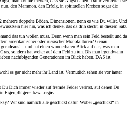
Angst, man könnte merken, dass sie Angst haben. Dafür verbreiten sie
, nun, den Mammon, den Erfolg, in spirituellen Kreisen sogar die
 9,62 mehrere doppelte Böden, Dimensionen, nenn es wie Du willst. Und
wusstsein hier hin, was ich denke, das da drin steckt, in diesem Satz.
 niemand das tun wollen muss. Denn wenn man sein Feld bestellt und da
ldern amerikanischer oder russischer Monokulturen? Genau.
geradeaus! – und hat einen wunderbaren Blick auf das, was man
ins Gras, sondern hat weiter auf dem Feld zu tun. Bis man irgendwann
e sieben nachfolgenden Generationen im Blick haben. DAS ist
hl es gar nicht mehr ihr Land ist. Vermutlich sehen sie vor lauter
ss Du Dich immer wieder auf fremde Felder verirrst, auf denen Du
in Eigenpflügerei bzw. -regie.
 okay? Wir sind nämlich alle geschickt dafür. Wobei „geschickt“ in