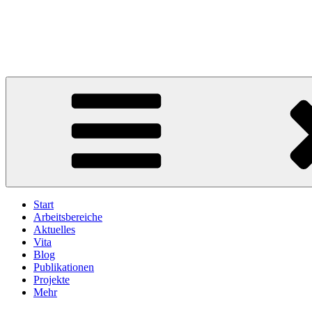
Zum
Inhalt
Ich bin Ihr USP
springen
für Text | Mentoring | Kunst | Musik | Literatur
Start
Arbeitsbereiche
Aktuelles
Vita
Blog
Publikationen
Projekte
Mehr