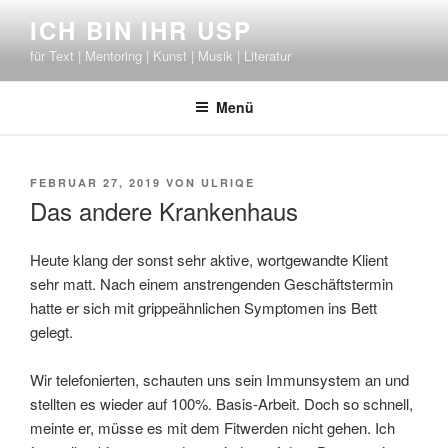
Zum
ICH BIN IHR USP
Inhalt
für Text | Mentoring | Kunst | Musik | Literatur
springen
Menü
VERÖFFENTLICHT
FEBRUAR 27, 2019
VON
ULRIQE
AM
Das andere Krankenhaus
Heute klang der sonst sehr aktive, wortgewandte Klient
sehr matt. Nach einem anstrengenden Geschäftstermin
hatte er sich mit grippeähnlichen Symptomen ins Bett
gelegt.
Wir telefonierten, schauten uns sein Immunsystem an und
stellten es wieder auf 100%. Basis-Arbeit. Doch so schnell,
meinte er, müsse es mit dem Fitwerden nicht gehen. Ich