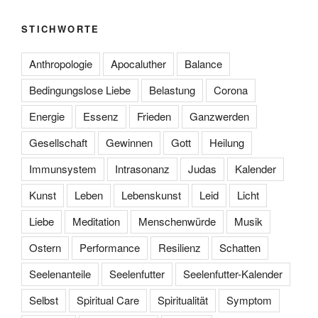
STICHWORTE
Anthropologie
Apocaluther
Balance
Bedingungslose Liebe
Belastung
Corona
Energie
Essenz
Frieden
Ganzwerden
Gesellschaft
Gewinnen
Gott
Heilung
Immunsystem
Intrasonanz
Judas
Kalender
Kunst
Leben
Lebenskunst
Leid
Licht
Liebe
Meditation
Menschenwürde
Musik
Ostern
Performance
Resilienz
Schatten
Seelenanteile
Seelenfutter
Seelenfutter-Kalender
Selbst
Spiritual Care
Spiritualität
Symptom