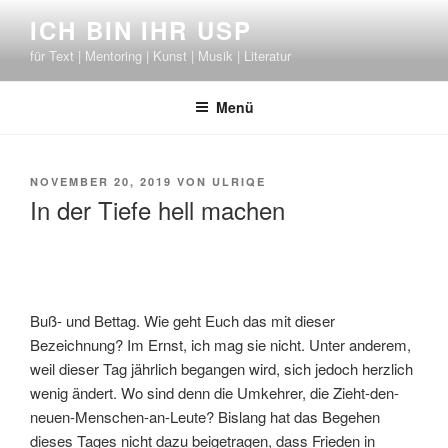
Zum
ICH BIN IHR USP
Inhalt
für Text | Mentoring | Kunst | Musik | Literatur
springen
Menü
VERÖFFENTLICHT
NOVEMBER 20, 2019
VON
ULRIQE
AM
In der Tiefe hell machen
Buß- und Bettag. Wie geht Euch das mit dieser
Bezeichnung? Im Ernst, ich mag sie nicht. Unter anderem,
weil dieser Tag jährlich begangen wird, sich jedoch herzlich
wenig ändert. Wo sind denn die Umkehrer, die Zieht-den-
neuen-Menschen-an-Leute? Bislang hat das Begehen
dieses Tages nicht dazu beigetragen, dass Frieden in