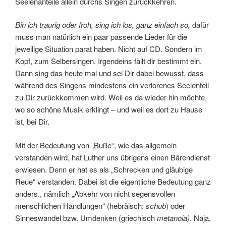
Seelenanteile allein durchs Singen zurückkehren.
Bin ich traurig oder froh, sing ich los, ganz einfach so,
dafür
muss man natürlich ein paar passende Lieder für die
jeweilige Situation parat haben. Nicht auf CD. Sondern im
Kopf, zum Selbersingen. Irgendeins fällt dir bestimmt ein.
Dann sing das heute mal und sei Dir dabei bewusst, dass
während des Singens mindestens ein verlorenes Seelenteil
zu Dir zurückkommen wird. Weil es da wieder hin möchte,
wo so schöne Musik erklingt – und weil es dort zu Hause
ist, bei Dir.
Mit der Bedeutung von „Buße“, wie das allgemein
verstanden wird, hat Luther uns übrigens einen Bärendienst
erwiesen. Denn er hat es als „Schrecken und gläubige
Reue“ verstanden. Dabei ist die eigentliche Bedeutung ganz
anders., nämlich „Abkehr von nicht segensvollen
menschlichen Handlungen“ (hebräisch:
schub
) oder
Sinneswandel bzw. Umdenken (griechisch
metanoia)
. Naja,