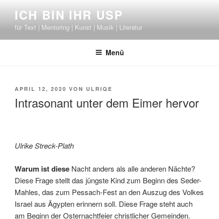
Zum
ICH BIN IHR USP
Inhalt
für Text | Mentoring | Kunst | Musik | Literatur
springen
Menü
VERÖFFENTLICHT
APRIL 12, 2020
VON
ULRIQE
AM
Intrasonant unter dem Eimer hervor
Ulrike Streck-Plath
Warum ist diese
Nacht anders als alle anderen Nächte?
Diese Frage stellt das jüngste Kind zum Beginn des Seder-
Mahles, das zum Pessach-Fest an den Auszug des Volkes
Israel aus Ägypten erinnern soll. Diese Frage steht auch
am Beginn der Osternachtfeier christlicher Gemeinden.