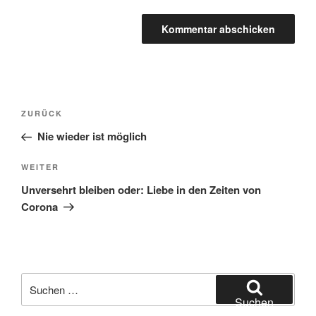
Beitragsnavigation
Vorheriger
ZURÜCK
Beitrag
Nie wieder ist möglich
Nächster
WEITER
Beitrag
Unversehrt bleiben oder: Liebe in den Zeiten von
Corona
Suchen
nach:
Suchen