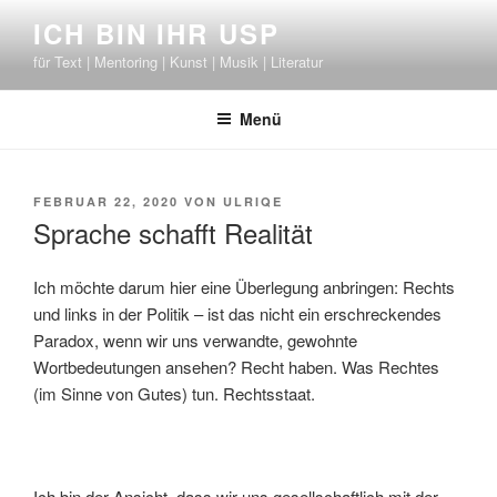
Zum
ICH BIN IHR USP
Inhalt
für Text | Mentoring | Kunst | Musik | Literatur
springen
Menü
VERÖFFENTLICHT
FEBRUAR 22, 2020
VON
ULRIQE
AM
Sprache schafft Realität
Ich möchte darum hier eine Überlegung anbringen: Rechts
und links in der Politik – ist das nicht ein erschreckendes
Paradox, wenn wir uns verwandte, gewohnte
Wortbedeutungen ansehen? Recht haben. Was Rechtes
(im Sinne von Gutes) tun. Rechtsstaat.
Ich bin der Ansicht, dass wir uns gesellschaftlich mit der