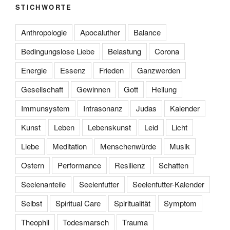
STICHWORTE
Anthropologie
Apocaluther
Balance
Bedingungslose Liebe
Belastung
Corona
Energie
Essenz
Frieden
Ganzwerden
Gesellschaft
Gewinnen
Gott
Heilung
Immunsystem
Intrasonanz
Judas
Kalender
Kunst
Leben
Lebenskunst
Leid
Licht
Liebe
Meditation
Menschenwürde
Musik
Ostern
Performance
Resilienz
Schatten
Seelenanteile
Seelenfutter
Seelenfutter-Kalender
Selbst
Spiritual Care
Spiritualität
Symptom
Theophil
Todesmarsch
Trauma