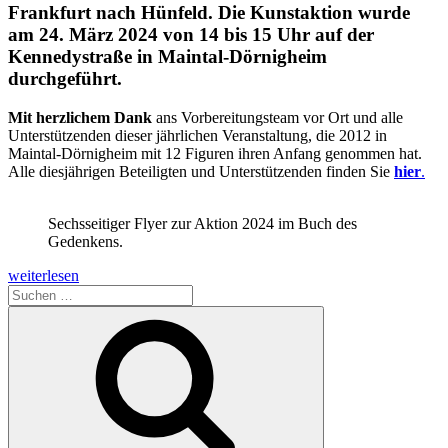
Frankfurt nach Hünfeld. Die Kunstaktion wurde
am 24. März 2024 von 14 bis 15 Uhr auf der
Kennedystraße in Maintal-Dörnigheim
durchgeführt.
Mit herzlichem Dank
ans Vorbereitungsteam vor Ort und alle
Unterstützenden dieser jährlichen Veranstaltung, die 2012 in
Maintal-Dörnigheim mit 12 Figuren ihren Anfang genommen hat.
Alle diesjährigen Beteiligten und Unterstützenden finden Sie
hier
.
Sechsseitiger Flyer zur Aktion 2024 im Buch des
Gedenkens.
„Gedenkperformance
weiterlesen
am
Suchen
24.
nach:
Suchen
März
2024
in
Dörnigheim“