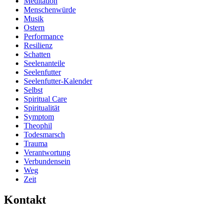
Meditation
Menschenwürde
Musik
Ostern
Performance
Resilienz
Schatten
Seelenanteile
Seelenfutter
Seelenfutter-Kalender
Selbst
Spiritual Care
Spiritualität
Symptom
Theophil
Todesmarsch
Trauma
Verantwortung
Verbundensein
Weg
Zeit
Kontakt