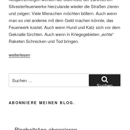
Silvesterfeuerwerke hierzulande wieder die Straßen zieren
und zeigen: Viele Menschen möchten böllern. Auch wenn
man so viel anderes mit dem Geld machen könnte, das
Feuerwerk kostet. Auch wenn Hund und Katz sich vor dem
Geknalle fürchten. Auch wenn in Kriegsgebieten „echte“
Raketen Schrecken und Tod bringen.
„Die
weiterlesen
Welt
verleisern“
Suchen
nach:
Suchen
ABONNIERE MEINEN BLOG.
Blogbeiträge abonnieren