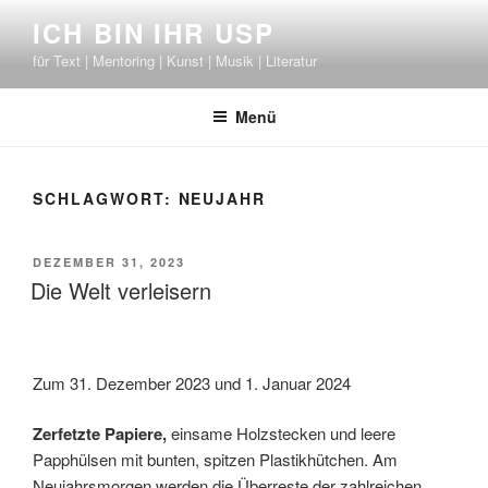
Zum
ICH BIN IHR USP
Inhalt
für Text | Mentoring | Kunst | Musik | Literatur
springen
Menü
SCHLAGWORT:
NEUJAHR
VERÖFFENTLICHT
DEZEMBER 31, 2023
AM
Die Welt verleisern
Zum 31. Dezember 2023 und 1. Januar 2024
Zerfetzte Papiere,
einsame Holzstecken und leere
Papphülsen mit bunten, spitzen Plastikhütchen. Am
Neujahrsmorgen werden die Überreste der zahlreichen