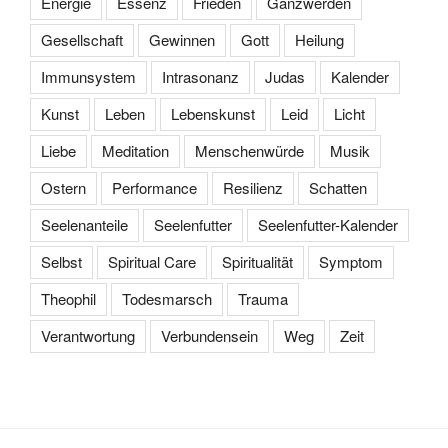
Energie
Essenz
Frieden
Ganzwerden
Gesellschaft
Gewinnen
Gott
Heilung
Immunsystem
Intrasonanz
Judas
Kalender
Kunst
Leben
Lebenskunst
Leid
Licht
Liebe
Meditation
Menschenwürde
Musik
Ostern
Performance
Resilienz
Schatten
Seelenanteile
Seelenfutter
Seelenfutter-Kalender
Selbst
Spiritual Care
Spiritualität
Symptom
Theophil
Todesmarsch
Trauma
Verantwortung
Verbundensein
Weg
Zeit