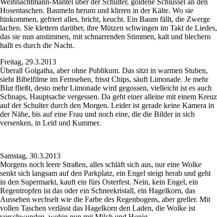
Weihnachtmann-Mäntel über der Schulter, goldene Schlüssel an den
Hosentaschen. Baumeln herum und klirren in der Kälte. Wo sie
hinkommen, gefriert alles, bricht, keucht. Ein Baum fällt, die Zwerge
lachen. Sie klettern darüber, ihre Mützen schwingen im Takt de Liedes,
das sie nun anstimmen, mit schnarrenden Stimmen, kalt und blechern
hallt es durch die Nacht.
Freitag, 29.3.2013
Überall Golgatha, aber ohne Publikum. Das sitzt in warmen Stuben,
sieht Bibelfilme im Fernsehen, frisst Chips, säuft Limonade. Je mehr
Blut fließt, desto mehr Limonade wird gegossen, vielleicht ist es auch
Schnaps, Hauptsache vergessen. Da geht einer alleine mit einem Kreuz
auf der Schulter durch den Morgen. Leider ist gerade keine Kamera in
der Nähe, bis auf eine Frau und noch eine, die die Bilder in sich
versenken, in Leid und Kummer.
Samstag, 30.3.2013
Morgens noch leere Straßen, alles schläft sich aus, nur eine Wolke
senkt sich langsam auf den Parkplatz, ein Engel steigt herab und geht
in den Supermarkt, kauft ein fürs Osterfest. Nein, kein Engel, ein
Regentropfen ist das oder ein Schneekristall, ein Hagelkorn, das
Aussehen wechselt wie die Farbe des Regenbogens, aber greller. Mit
vollen Taschen verlässt das Hagelkorn den Laden, die Wolke ist
verschwunden, wohin nun mit Milch und Honig.