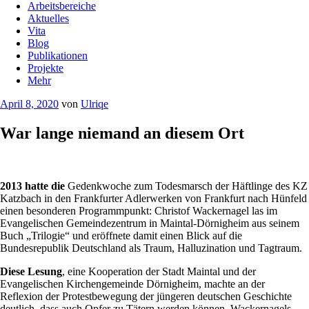
Arbeitsbereiche
Aktuelles
Vita
Blog
Publikationen
Projekte
Mehr
Veröffentlicht
April 8, 2020
von
Ulriqe
am
War lange niemand an diesem Ort
2013 hatte die
Gedenkwoche zum Todesmarsch der Häftlinge des KZ
Katzbach in den Frankfurter Adlerwerken von Frankfurt nach Hünfeld
einen besonderen Programmpunkt: Christof Wackernagel las im
Evangelischen Gemeindezentrum in Maintal-Dörnigheim aus seinem
Buch „Trilogie“ und eröffnete damit einen Blick auf die
Bundesrepublik Deutschland als Traum, Halluzination und Tagtraum.
Diese Lesung
, eine Kooperation der Stadt Maintal und der
Evangelischen Kirchengemeinde Dörnigheim, machte an der
Reflexion der Protestbewegung der jüngeren deutschen Geschichte
deutlich, dass auch Opfer zu Tätern werden können. Wackernagels