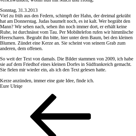
Sonntag, 31.3.2013
Viel zu früh aus den Federn, schimpft der Hahn, der dreimal gekräht
hat am Donnerstag. Judas baumelt noch, es ist kalt. Wer begräbt den
Mann? Wir sehen nach, sehen ihn noch immer dort, er erhält keine
Ruhe, ist durchnässt vom Tau. Per Mobiltelefon rufen wir himmlische
Heerscharen. Begrabt ihn bitte, hier unter dem Baum, bei den kleinen
Blumen. Zündet eine Kerze an. Sie scheint von seinem Grab zum
anderen, dem offenen.
So weit der Text von damals. Die Bilder stammen von 2009, ich habe
sie auf dem Friedhof eines kleinen Dorfes in Südfrankreich gemacht.
Sie fielen mir wieder ein, als ich den Text gelesen hatte.
Kerze anzünden, immer eine gute Idee, finde ich.
Eure Ulriqe
Beitragsnavigation
Vorheriger
Beitrag