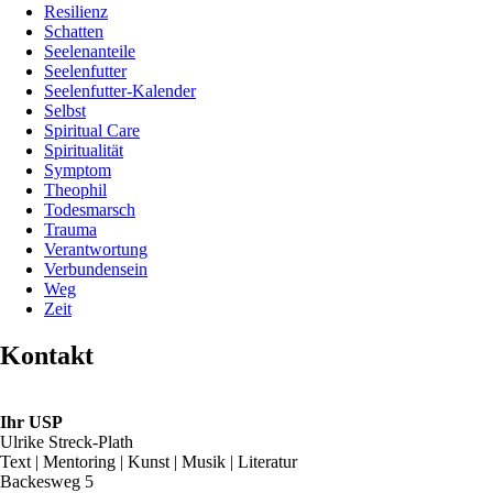
Resilienz
Schatten
Seelenanteile
Seelenfutter
Seelenfutter-Kalender
Selbst
Spiritual Care
Spiritualität
Symptom
Theophil
Todesmarsch
Trauma
Verantwortung
Verbundensein
Weg
Zeit
Kontakt
Ihr USP
Ulrike Streck-Plath
Text | Mentoring | Kunst | Musik | Literatur
Backesweg 5