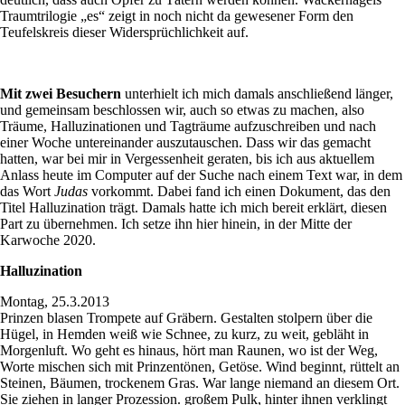
Traumtrilogie „es“ zeigt in noch nicht da gewesener Form den
Teufelskreis dieser Widersprüchlichkeit auf.
Mit zwei Besuchern
unterhielt ich mich damals anschließend länger,
und gemeinsam beschlossen wir, auch so etwas zu machen, also
Träume, Halluzinationen und Tagträume aufzuschreiben und nach
einer Woche untereinander auszutauschen. Dass wir das gemacht
hatten, war bei mir in Vergessenheit geraten, bis ich aus aktuellem
Anlass heute im Computer auf der Suche nach einem Text war, in dem
das Wort
Judas
vorkommt. Dabei fand ich einen Dokument, das den
Titel Halluzination trägt. Damals hatte ich mich bereit erklärt, diesen
Part zu übernehmen. Ich setze ihn hier hinein, in der Mitte der
Karwoche 2020.
Halluzination
Montag, 25.3.2013
Prinzen blasen Trompete auf Gräbern. Gestalten stolpern über die
Hügel, in Hemden weiß wie Schnee, zu kurz, zu weit, gebläht in
Morgenluft. Wo geht es hinaus, hört man Raunen, wo ist der Weg,
Worte mischen sich mit Prinzentönen, Getöse. Wind beginnt, rüttelt an
Steinen, Bäumen, trockenem Gras. War lange niemand an diesem Ort.
Sie ziehen in langer Prozession. großem Pulk, hinter ihnen verklingt