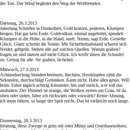
der Ton. Der Wind begleitet den Weg der Weltfremden.
Dienstag, 26.3.2013
Jahrelang Schürfen in Dunkelheit, Gold kratzen, polieren, Klumpen
bergen. Hat gar kein Ende. Goldvulkan, einmal angebohrt, sprudelt
Klumpen in die Höhe, in die Hand, sanft. Nimm, sagt Erde. Genieße
Glück, Glanz schenkt die Sonne. Mit Sicherheitsabstand scharen sich
Neider, giftgrün. Stehen alle auf solchen Quellen. Warum graben?
fragen sie und starren auf mein Glück. Ich werfe ihnen die Schaufel
zu. Genug für alle. Sie graben, lächelnd.
Mittwoch, 27.3.2013
Achtundsechzig Stunden bremsen, fürchten. Herzklopfen zählt die
Sekunden, durchschlägt Gedanken. Kann nicht. Habe alles getan. Will
heim. Fahre täglich achtzig Kilometer, hin und zurück, wer soll das
aushalten. Der Himmel ist orange, die Wolken zerren am Grau, ist da
oben oder unten, fahre ich rückwärts oder vorwärts? Keine Ahnung,
ich muss fahren, so lange der Sprit reicht. Das ist vielleicht noch lange.
Donnerstag, 28.3.2013
Irrsinnig, diese Zwerge in grün mit roter Mütze und Osterhasenohren,