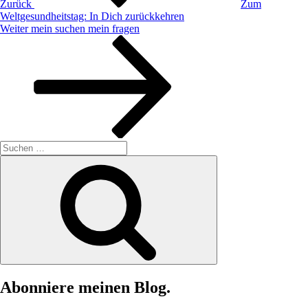
Zurück
Zum
Weltgesundheitstag: In Dich zurückkehren
Nächster
Weiter
mein suchen mein fragen
Beitrag
Suchen
nach:
Suchen
Abonniere meinen Blog.