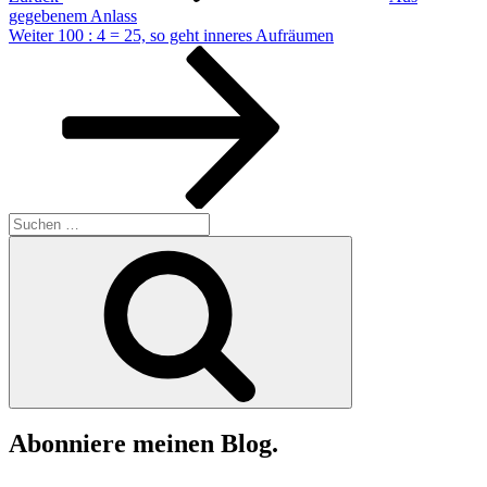
gegebenem Anlass
Nächster
Weiter
100 : 4 = 25, so geht inneres Aufräumen
Beitrag
Suchen
nach:
Suchen
Abonniere meinen Blog.