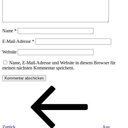
Name
*
E-Mail-Adresse
*
Website
Name, E-Mail-Adresse und Website in diesem Browser für
meinen nächsten Kommentar speichern.
Beitragsnavigation
Vorheriger
Beitrag
Zurück
Aus