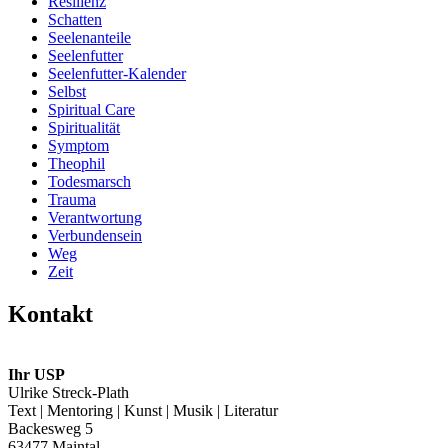
Resilienz
Schatten
Seelenanteile
Seelenfutter
Seelenfutter-Kalender
Selbst
Spiritual Care
Spiritualität
Symptom
Theophil
Todesmarsch
Trauma
Verantwortung
Verbundensein
Weg
Zeit
Kontakt
Ihr USP
Ulrike Streck-Plath
Text | Mentoring | Kunst | Musik | Literatur
Backesweg 5
63477 Maintal