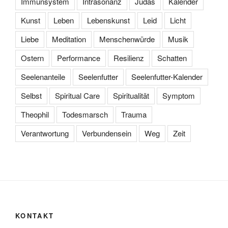
Immunsystem
Intrasonanz
Judas
Kalender
Kunst
Leben
Lebenskunst
Leid
Licht
Liebe
Meditation
Menschenwürde
Musik
Ostern
Performance
Resilienz
Schatten
Seelenanteile
Seelenfutter
Seelenfutter-Kalender
Selbst
Spiritual Care
Spiritualität
Symptom
Theophil
Todesmarsch
Trauma
Verantwortung
Verbundensein
Weg
Zeit
KONTAKT