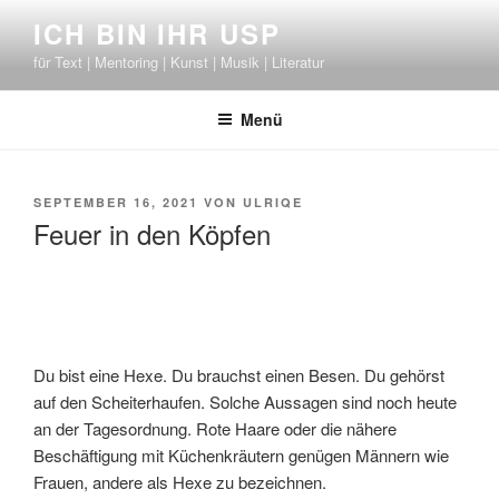
Zum
ICH BIN IHR USP
Inhalt
für Text | Mentoring | Kunst | Musik | Literatur
springen
Menü
VERÖFFENTLICHT
SEPTEMBER 16, 2021
VON
ULRIQE
AM
Feuer in den Köpfen
Du bist eine Hexe. Du brauchst einen Besen. Du gehörst
auf den Scheiterhaufen. Solche Aussagen sind noch heute
an der Tagesordnung. Rote Haare oder die nähere
Beschäftigung mit Küchenkräutern genügen Männern wie
Frauen, andere als Hexe zu bezeichnen.